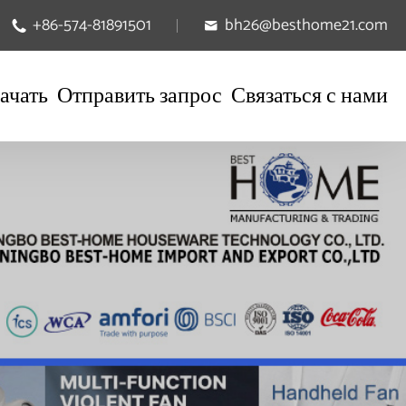
+86-574-81891501
bh26@besthome21.com


ачать
Отправить запрос
Связаться с нами