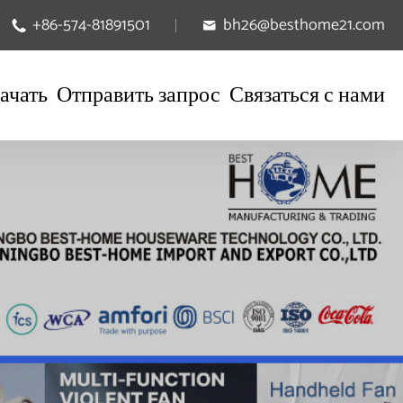
+86-574-81891501
bh26@besthome21.com


ачать
Отправить запрос
Связаться с нами